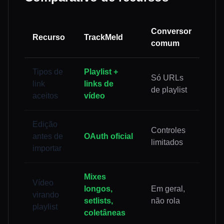
Conversor
Recurso
TrackMeld
comum
Tipos de
Playlist +
Só URLs
link
links de
de playlist
aceitos
vídeo
Edição
Controles
antes de
OAuth oficial
limitados
importar
Mixes
Vídeo
longos,
Em geral,
virando
setlists,
não rola
playlist
coletâneas