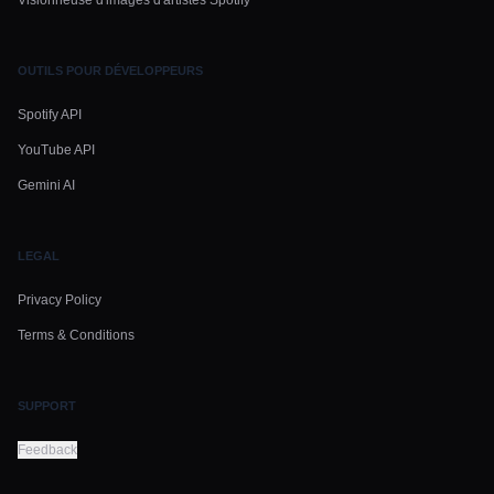
Visionneuse d'images d'artistes Spotify
OUTILS POUR DÉVELOPPEURS
Spotify API
YouTube API
Gemini AI
LEGAL
Privacy Policy
Terms & Conditions
SUPPORT
Feedback