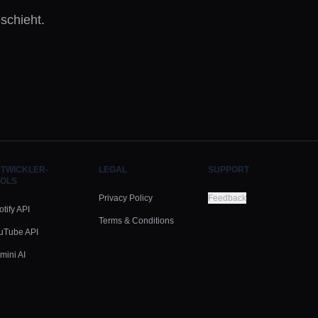
schieht.
TWICKLER-
LEGAL
SUPPORT
OLS
Privacy Policy
Feedback
tify API
Terms & Conditions
uTube API
mini AI