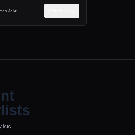
tztes Jahr
Weiterlesen →
rnt
lists
lists.