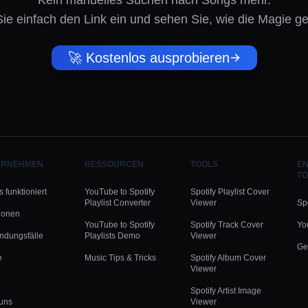
Kein manuelles Suchen nach Songs mehr.
ie einfach den Link ein und sehen Sie, wie die Magie ge
🚀 Kostenlos ausprobieren
ERNEHMEN
RESSOURCEN
TOOLS
EN
TO
 funktioniert
YouTube to Spotify
Spotify Playlist Cover
Playlist Converter
Viewer
Spo
ionen
YouTube to Spotify
Spotify Track Cover
Yo
dungsfälle
Playlists Demo
Viewer
Ge
e
Music Tips & Tricks
Spotify Album Cover
Viewer
Spotify Artist Image
uns
Viewer