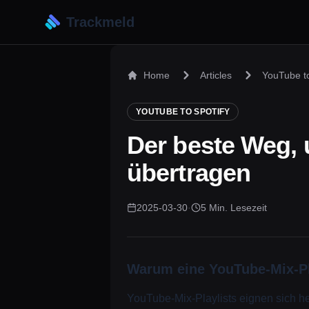
Trackmeld
Home
Articles
YouTube to
YOUTUBE TO SPOTIFY
Der beste Weg, 
übertragen
2025-03-30
·
5 Min. Lesezeit
Warum eine YouTube-Mix-Pl
YouTube-Mix-Playlists eignen sich he