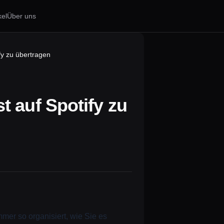
kel
Über uns
fy zu übertragen
t auf Spotify zu
mer so organisiert, wie Sie es