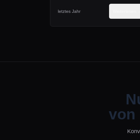
letztes Jahr
Weiterlesen 
Nu
von 
Konve