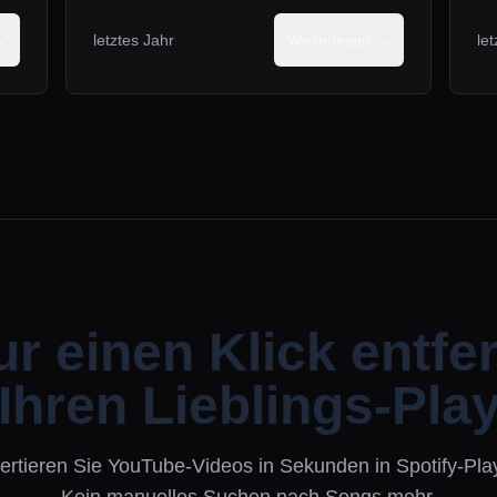
→
letztes Jahr
Weiterlesen →
le
r einen Klick entfe
Ihren Lieblings-Play
rtieren Sie YouTube-Videos in Sekunden in Spotify-Play