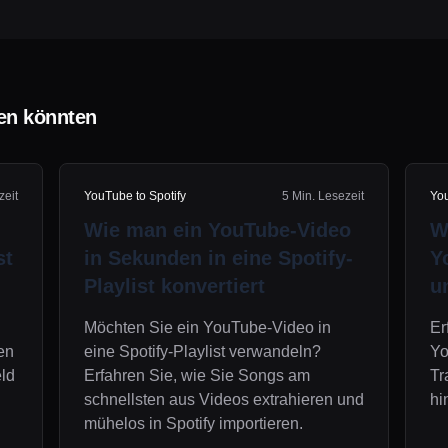
len könnten
zeit
YouTube to Spotify
5 Min. Lesezeit
You
Wie man ein YouTube-Video
W
st
in Sekunden in eine Spotify-
Y
Playlist konvertiert
u
Möchten Sie ein YouTube-Video in
Er
ren
eine Spotify-Playlist verwandeln?
Yo
ld
Erfahren Sie, wie Sie Songs am
Tr
schnellsten aus Videos extrahieren und
hi
mühelos in Spotify importieren.