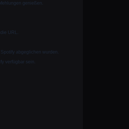
mpfehlungen genießen.
 die URL.
t Spotify abgeglichen wurden.
fy verfügbar sein.