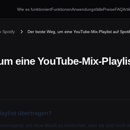
Wie es funktioniert
Funktionen
Anwendungsfälle
Preise
FAQ
Arti
 Spotify
Der beste Weg, um eine YouTube-Mix-Playlist auf Spoti
um eine YouTube-Mix-Playlis
aylist übertragen?
rvorragend, um neue Musik zu entdecken, aber sie sind nicht im